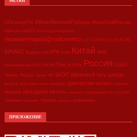
МЕТКИ
#80летВеликойПобеды
#20съездКПК
#ВизитСиВРоссию
#Двесессии2023
#Петербургскийдневник
#комментарий@radiometro
АТЭС
COVID-19
G20
CIIE
Китай
БРИКС
КПК
МИД
Бодрое утро
Кино
Россия
США
Пояс и путь
Минкоммерции
ООН
ПМЭФ
ШОС
азиада
Шёлковый путь
Форум
ЧС
Тайвань
Харбин
двесессии
космос
выставка
гала-концерт
встреча
медицина
праздник весны
музыка
сотрудничество
спутник
синьцзян
туризм
экономика
тайвань
торговля
экология
ПРИЛОЖЕНИЕ