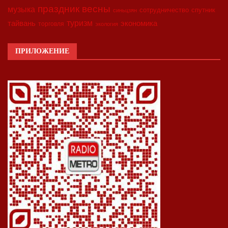
праздник весны
музыка
сотрудничество
спутник
синьцзян
туризм
экономика
тайвань
торговля
экология
ПРИЛОЖЕНИЕ