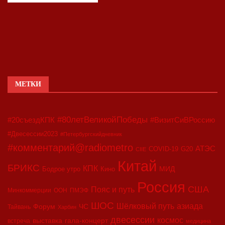
МЕТКИ
#80летВеликойПобеды
#20съездКПК
#ВизитСиВРоссию
#Двесессии2023
#Петербургскийдневник
#комментарий@radiometro
АТЭС
COVID-19
G20
CIIE
Китай
БРИКС
КПК
МИД
Бодрое утро
Кино
Россия
США
Пояс и путь
Минкоммерции
ООН
ПМЭФ
ШОС
азиада
Шёлковый путь
Форум
ЧС
Тайвань
Харбин
двесессии
космос
выставка
гала-концерт
встреча
медицина