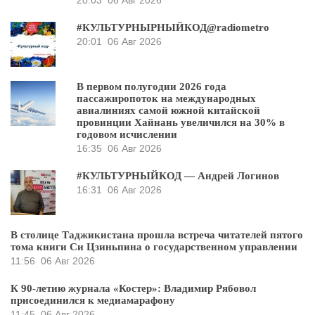
20:03
06 Авг 2026
#КУЛЬТУРНЫРНЫЙКОД@radiometro
20:01
06 Авг 2026
В первом полугодии 2026 года
пассажиропоток на международных
авиалиниях самой южной китайской
провинции Хайнань увеличился на 30% в
годовом исчислении
16:35
06 Авг 2026
#КУЛЬТУРНЫЙКОД — Андрей Логинов
16:31
06 Авг 2026
В столице Таджикистана прошла встреча читателей пятого
тома книги Си Цзиньпина о государственном управлении
11:56
06 Авг 2026
К 90-летию журнала «Костер»: Владимир Рябовол
присоединился к медиамарафону
11:45
06 Авг 2026