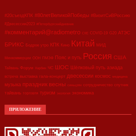
#80летВеликойПобеды
#20съездКПК
#ВизитСиВРоссию
#Двесессии2023
#Петербургскийдневник
#комментарий@radiometro
АТЭС
COVID-19
G20
CIIE
Китай
БРИКС
КПК
МИД
Бодрое утро
Кино
Россия
США
Пояс и путь
Минкоммерции
ООН
ПМЭФ
ШОС
азиада
Шёлковый путь
Форум
ЧС
Тайвань
Харбин
двесессии
космос
выставка
гала-концерт
встреча
медицина
праздник весны
музыка
сотрудничество
спутник
синьцзян
туризм
экономика
тайвань
торговля
экология
ПРИЛОЖЕНИЕ