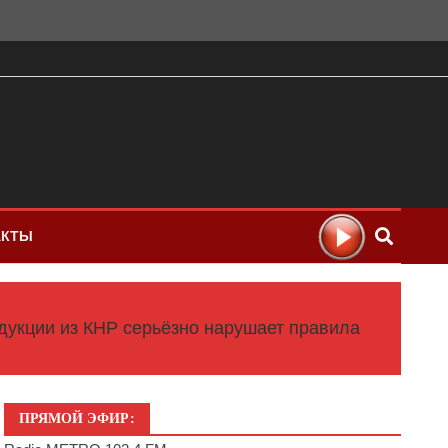
АКТЫ
укции из КНР серьёзно нарушает правила
ПРЯМОЙ ЭФИР: