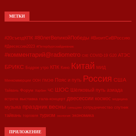
МЕТКИ
#80летВеликойПобеды
#20съездКПК
#ВизитСиВРоссию
#Двесессии2023
#Петербургскийдневник
#комментарий@radiometro
АТЭС
COVID-19
G20
CIIE
Китай
БРИКС
КПК
МИД
Бодрое утро
Кино
Россия
США
Пояс и путь
Минкоммерции
ООН
ПМЭФ
ШОС
азиада
Шёлковый путь
Форум
ЧС
Тайвань
Харбин
двесессии
космос
выставка
гала-концерт
встреча
медицина
праздник весны
музыка
сотрудничество
спутник
синьцзян
туризм
экономика
тайвань
торговля
экология
ПРИЛОЖЕНИЕ