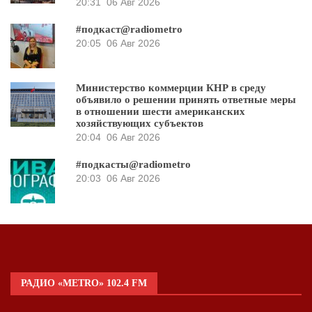
20:31
06 Авг 2026
#подкаст@radiometro
20:05
06 Авг 2026
Министерство коммерции КНР в среду
объявило о решении принять ответные меры
в отношении шести американских
хозяйствующих субъектов
20:04
06 Авг 2026
#подкасты@radiometro
20:03
06 Авг 2026
РАДИО «METRO» 102.4 FM