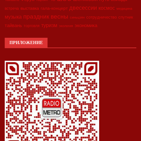
двесессии
космос
выставка
гала-концерт
встреча
медицина
праздник весны
музыка
сотрудничество
спутник
синьцзян
туризм
экономика
тайвань
торговля
экология
ПРИЛОЖЕНИЕ