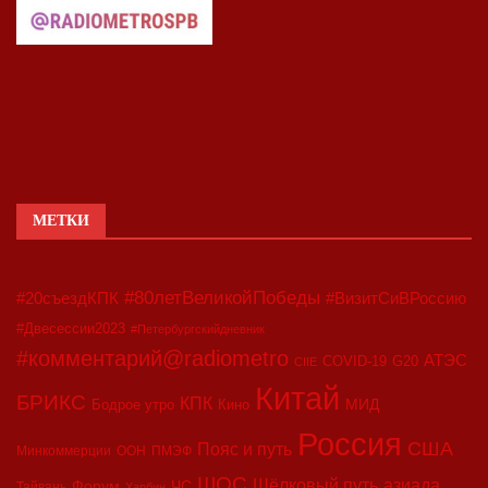
МЕТКИ
#80летВеликойПобеды
#20съездКПК
#ВизитСиВРоссию
#Двесессии2023
#Петербургскийдневник
#комментарий@radiometro
АТЭС
COVID-19
G20
CIIE
Китай
БРИКС
КПК
МИД
Бодрое утро
Кино
Россия
США
Пояс и путь
Минкоммерции
ООН
ПМЭФ
ШОС
азиада
Шёлковый путь
Форум
ЧС
Тайвань
Харбин