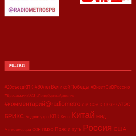
МЕТКИ
#80летВеликойПобеды
#20съездКПК
#ВизитСиВРоссию
#Двесессии2023
#Петербургскийдневник
#комментарий@radiometro
АТЭС
COVID-19
G20
CIIE
Китай
БРИКС
КПК
МИД
Бодрое утро
Кино
Россия
США
Пояс и путь
Минкоммерции
ООН
ПМЭФ