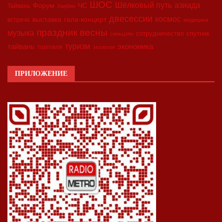
ШОС
азиада
Шёлковый путь
Форум
ЧС
Тайвань
Харбин
двесессии
космос
выставка
гала-концерт
встреча
медицина
праздник весны
музыка
сотрудничество
спутник
синьцзян
туризм
экономика
тайвань
торговля
экология
ПРИЛОЖЕНИЕ