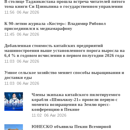
В столице Таджикистана прошла встреча читателей пятого
тома книги Си Цзиньпина о государственном управлении
11:56
06 Авг 2026
К 90-летию журнала «Костер»: Владимир Рябовол
присоединился к медиамарафону
11:45
06 Авг 2026
Добавленная стоимость китайских предприятий
машиностроения выше установленного порога выросла на
6,4 % в годовом исчислении в первом полугодии 2026 года
11:03
06 Авг 2026
Умное сельское хозяйство меняет способы выращивания и
доставки еды
11:03
06 Авг 2026
Члены экипажа китайского пилотируемого
корабля «Шэньчжоу-21» провели первую с
момента возвращения на Землю пресс-
конференцию в Пекине
11:02
06 Авг 2026
ЮНЕСКО объявила Пекин Всемирной