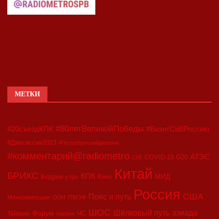
МЕТКИ
#80летВеликойПобеды
#20съездКПК
#ВизитСиВРоссию
#Двесессии2023
#Петербургскийдневник
#комментарий@radiometro
АТЭС
COVID-19
G20
CIIE
Китай
БРИКС
КПК
МИД
Бодрое утро
Кино
Россия
США
Пояс и путь
Минкоммерции
ООН
ПМЭФ
ШОС
азиада
Шёлковый путь
Форум
ЧС
Тайвань
Харбин