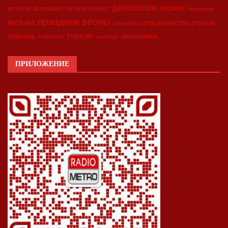
двесессии
космос
выставка
гала-концерт
встреча
медицина
праздник весны
музыка
сотрудничество
спутник
синьцзян
туризм
экономика
тайвань
торговля
экология
ПРИЛОЖЕНИЕ