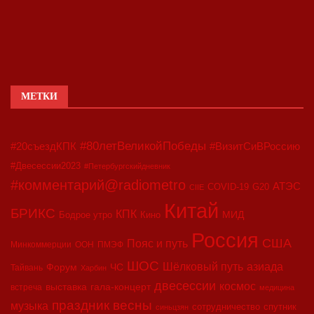
МЕТКИ
#80летВеликойПобеды
#20съездКПК
#ВизитСиВРоссию
#Двесессии2023
#Петербургскийдневник
#комментарий@radiometro
АТЭС
COVID-19
G20
CIIE
Китай
БРИКС
КПК
МИД
Бодрое утро
Кино
Россия
США
Пояс и путь
Минкоммерции
ООН
ПМЭФ
ШОС
азиада
Шёлковый путь
Форум
ЧС
Тайвань
Харбин
двесессии
космос
выставка
гала-концерт
встреча
медицина
праздник весны
музыка
сотрудничество
спутник
синьцзян