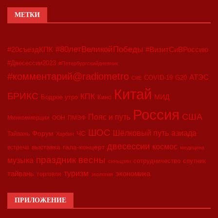
МЕТКИ
#80летВеликойПобеды
#20съездКПК
#ВизитСиВРоссию
#Двесессии2023
#Петербургскийдневник
#комментарий@radiometro
АТЭС
COVID-19
G20
CIIE
Китай
БРИКС
КПК
МИД
Бодрое утро
Кино
Россия
США
Пояс и путь
Минкоммерции
ООН
ПМЭФ
ШОС
азиада
Шёлковый путь
Форум
ЧС
Тайвань
Харбин
двесессии
космос
выставка
гала-концерт
встреча
медицина
праздник весны
музыка
сотрудничество
спутник
синьцзян
туризм
экономика
тайвань
торговля
экология
ПРИЛОЖЕНИЕ