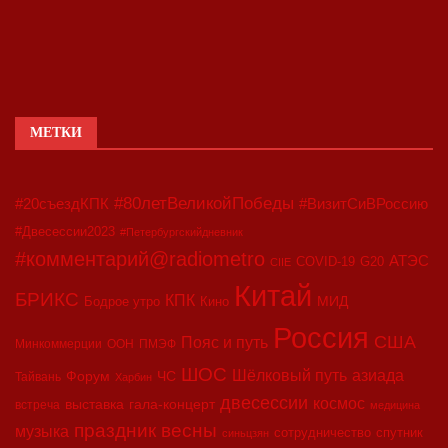
МЕТКИ
#80летВеликойПобеды
#20съездКПК
#ВизитСиВРоссию
#Двесессии2023
#Петербургскийдневник
#комментарий@radiometro
АТЭС
COVID-19
G20
CIIE
Китай
БРИКС
КПК
МИД
Бодрое утро
Кино
Россия
США
Пояс и путь
Минкоммерции
ООН
ПМЭФ
ШОС
азиада
Шёлковый путь
Форум
ЧС
Тайвань
Харбин
двесессии
космос
выставка
гала-концерт
встреча
медицина
праздник весны
музыка
сотрудничество
спутник
синьцзян