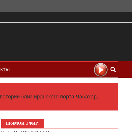
АКТЫ
ватории близ иранского порта Чабахар,
ПРЯМОЙ ЭФИР: