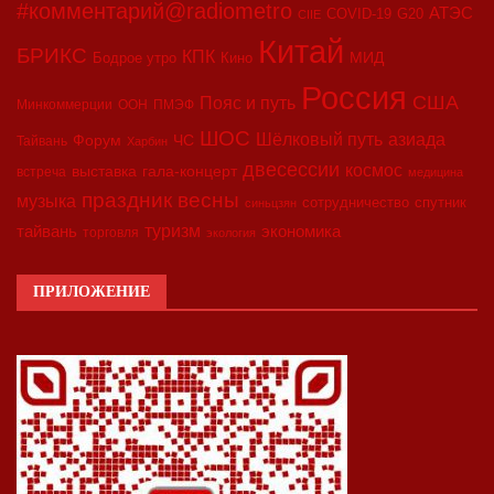
#комментарий@radiometro
АТЭС
COVID-19
G20
CIIE
Китай
БРИКС
КПК
МИД
Бодрое утро
Кино
Россия
США
Пояс и путь
Минкоммерции
ООН
ПМЭФ
ШОС
азиада
Шёлковый путь
Форум
ЧС
Тайвань
Харбин
двесессии
космос
выставка
гала-концерт
встреча
медицина
праздник весны
музыка
сотрудничество
спутник
синьцзян
туризм
экономика
тайвань
торговля
экология
ПРИЛОЖЕНИЕ