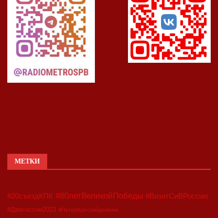
МЕТКИ
#80летВеликойПобеды
#20съездКПК
#ВизитСиВРоссию
#Двесессии2023
#Петербургскийдневник