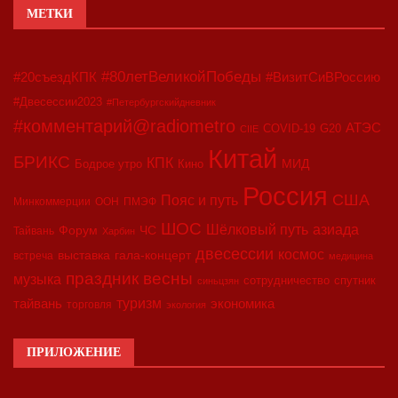
МЕТКИ
#80летВеликойПобеды
#20съездКПК
#ВизитСиВРоссию
#Двесессии2023
#Петербургскийдневник
#комментарий@radiometro
АТЭС
COVID-19
G20
CIIE
Китай
БРИКС
КПК
МИД
Бодрое утро
Кино
Россия
США
Пояс и путь
Минкоммерции
ООН
ПМЭФ
ШОС
азиада
Шёлковый путь
Форум
ЧС
Тайвань
Харбин
двесессии
космос
выставка
гала-концерт
встреча
медицина
праздник весны
музыка
сотрудничество
спутник
синьцзян
туризм
экономика
тайвань
торговля
экология
ПРИЛОЖЕНИЕ