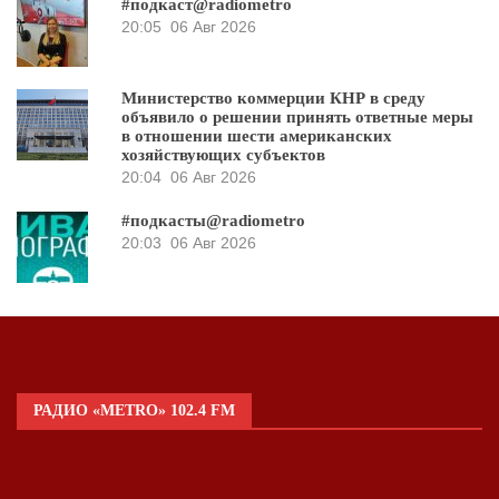
#подкаст@radiometro
20:05
06 Авг 2026
Министерство коммерции КНР в среду
объявило о решении принять ответные меры
в отношении шести американских
хозяйствующих субъектов
20:04
06 Авг 2026
#подкасты@radiometro
20:03
06 Авг 2026
РАДИО «METRO» 102.4 FM