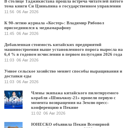
В столице Таджикистана прошла встреча читателей пятого
тома книги Си Цзиньпина о государственном управлении
11:56
06 Авг 2026
К 90-летию журнала «Костер»: Владимир Рябовол
присоединился к медиамарафону
11:45
06 Авг 2026
Добавленная стоимость китайских предприятий
машиностроения выше установленного порога выросла на
6,4 % в годовом исчислении в первом полугодии 2026 года
11:03
06 Авг 2026
Умное сельское хозяйство меняет способы выращивания и
доставки еды
11:03
06 Авг 2026
Члены экипажа китайского пилотируемого
корабля «Шэньчжоу-21» провели первую с
момента возвращения на Землю пресс-
конференцию в Пекине
11:02
06 Авг 2026
ЮНЕСКО объявила Пекин Всемирной