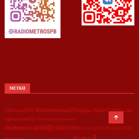
МЕТКИ
#80летВеликойПобеды
#20съездКПК
#ВизитСиВРоссию
#Двесессии2023
#Петербургскийдневник
#комментарий@radiometro
АТЭС
COVID-19
G20
CIIE
Китай