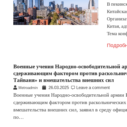
В пекинс
Китайска
Организа
Китая, а
Тема ко
Подробн
Военные учения Народно-освободительной а
сдерживающим фактором против раскольниче
Тайваня» и вмешательства внешних сил
26.03.2025
Leave a comment
Metroadmin
Военные учения Народно-освободительной армии К
сдерживающим фактором против раскольнических 
вмешательства внешних сил, заявил в среду офиц
по…