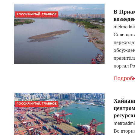
В Приам
РОССИЯ-КИТАЙ: ГЛАВНОЕ
возведе
metroadmi
Совещани
перехода
обсужден
правител
портал P
Подробн
Хайнань
РОССИЯ-КИТАЙ: ГЛАВНОЕ
центром
ресурсо
metroadmi
Во вторн