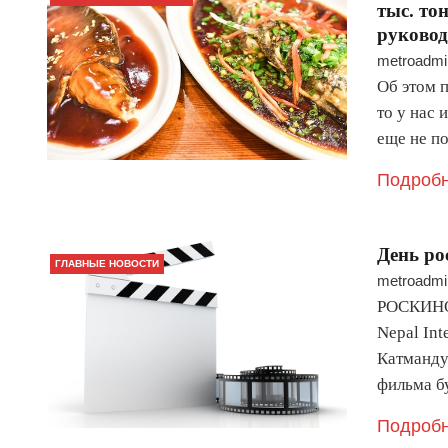
тыс. то
руковод
metroadmi
Об этом п
то у нас 
еще не по
Подробн
День ро
ГЛАВНЫЕ НОВОСТИ
metroadmi
РОСКИНО 
Nepal Inter
Катманду
фильма б
Подробн