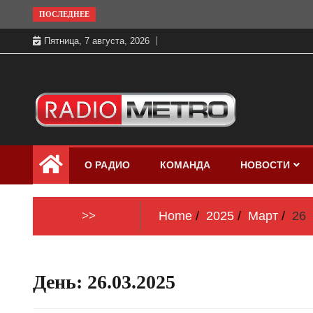
Skip
ПОСЛЕДНЕЕ
to
Пятница, 7 августа, 2026
content
Слушать онлайн и на 102.4 FM
Радио МЕТРО
бесплатно в хорошем качестве Санкт-
О РАДИО
КОМАНДА
НОВОСТИ
Петербург и Россия
>>
Home
2025
Март
26
День:
26.03.2025