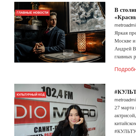
В столи
ГЛАВНЫЕ НОВОСТИ
«Красн
metroadmi
Яркая пр
Москве и
Андрей В
главных 
Подробн
#КУЛЬ
КУЛЬТУРНЫЙ КОД
metroadmi
27 марта 
актрисой
китайско
#КУЛЬТУ