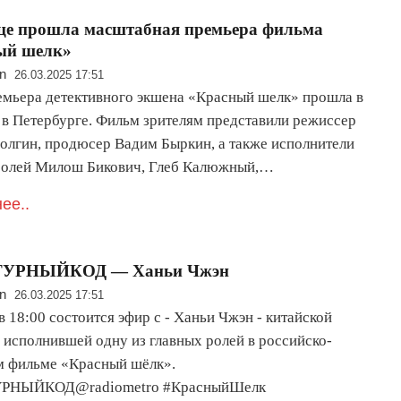
це прошла масштабная премьера фильма
ый шелк»
n
26.03.2025 17:51
емьера детективного экшена «Красный шелк» прошла в
 в Петербурге. Фильм зрителям представили режиссер
олгин, продюсер Вадим Быркин, а также исполнители
ролей Милош Бикович, Глеб Калюжный,…
ее..
ТУРНЫЙКОД — Ханьи Чжэн
n
26.03.2025 17:51
в 18:00 состоится эфир с - Ханьи Чжэн - китайской
, исполнившей одну из главных ролей в российско-
м фильме «Красный шёлк».
РНЫЙКОД@radiometro #КрасныйШелк