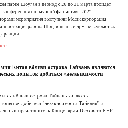
ком парке Шоуган в период с 28 по 31 марта пройдет
я конференция по научной фантастике-2025.
торами мероприятия выступили Медиакорпорация
дминистрация района Шицзиншань и другие ведомства.
нференции…
ее..
рмии Китая вблизи острова Тайвань являются
ских попыток добиться «независимости
итая вблизи острова Тайвань являются
попыток добиться "независимости Тайваня" и
иальный представитель Канцелярии Госсовета КНР