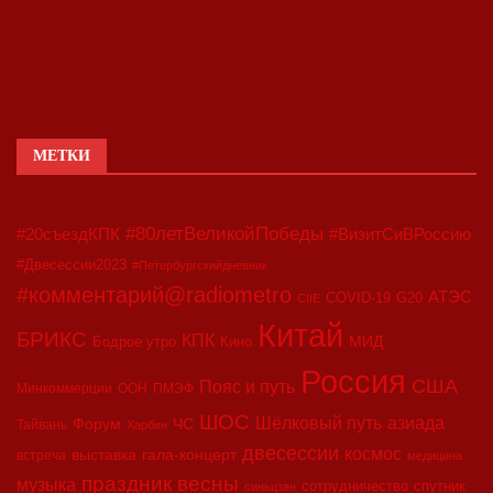
МЕТКИ
#80летВеликойПобеды
#20съездКПК
#ВизитСиВРоссию
#Двесессии2023
#Петербургскийдневник
#комментарий@radiometro
АТЭС
COVID-19
G20
CIIE
Китай
БРИКС
КПК
МИД
Бодрое утро
Кино
Россия
США
Пояс и путь
Минкоммерции
ООН
ПМЭФ
ШОС
азиада
Шёлковый путь
Форум
ЧС
Тайвань
Харбин
двесессии
космос
выставка
гала-концерт
встреча
медицина
праздник весны
музыка
сотрудничество
спутник
синьцзян