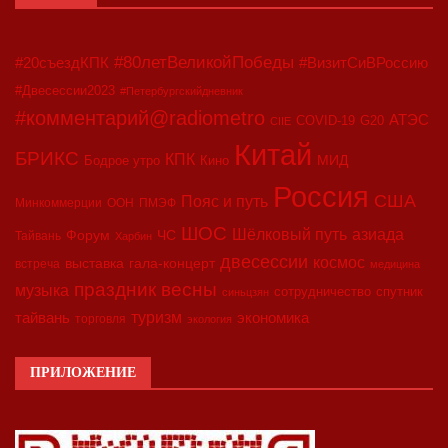
#80летВеликойПобеды
#20съездКПК
#ВизитСиВРоссию
#Двесессии2023
#Петербургскийдневник
#комментарий@radiometro
АТЭС
COVID-19
G20
CIIE
Китай
БРИКС
КПК
МИД
Бодрое утро
Кино
Россия
США
Пояс и путь
Минкоммерции
ООН
ПМЭФ
ШОС
азиада
Шёлковый путь
Форум
ЧС
Тайвань
Харбин
двесессии
космос
выставка
гала-концерт
встреча
медицина
праздник весны
музыка
сотрудничество
спутник
синьцзян
туризм
экономика
тайвань
торговля
экология
ПРИЛОЖЕНИЕ