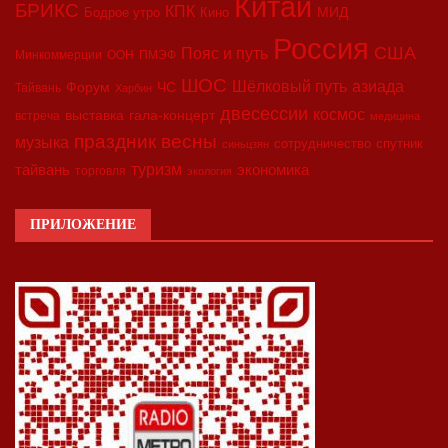
Китай
БРИКС
КПК
МИД
Бодрое утро
Кино
Россия
США
Пояс и путь
Минкоммерции
ООН
ПМЭФ
ШОС
азиада
Шёлковый путь
Форум
ЧС
Тайвань
Харбин
двесессии
космос
выставка
гала-концерт
встреча
медицина
праздник весны
музыка
сотрудничество
спутник
синьцзян
туризм
экономика
тайвань
торговля
экология
ПРИЛОЖЕНИЕ