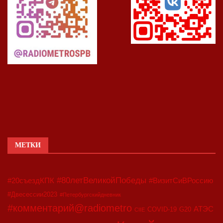
МЕТКИ
#80летВеликойПобеды
#20съездКПК
#ВизитСиВРоссию
#Двесессии2023
#Петербургскийдневник
#комментарий@radiometro
АТЭС
COVID-19
G20
CIIE