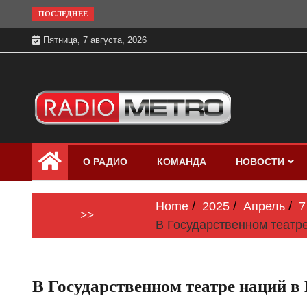
Skip
ПОСЛЕДНЕЕ
to
Пятница, 7 августа, 2026
content
Слушать онлайн и на 102.4 FM
Радио МЕТРО
бесплатно в хорошем качестве Санкт-
О РАДИО
КОМАНДА
НОВОСТИ
Петербург и Россия
Home
2025
Апрель
7
>>
В Государственном театре
В Государственном театре наций в