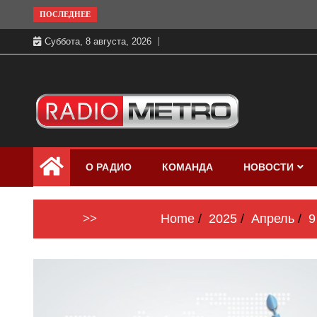
Skip
ПОСЛЕДНЕЕ
to
Суббота, 8 августа, 2026
content
Слушать онлайн и на 102.4 FM
Радио МЕТРО
бесплатно в хорошем качестве Санкт-
О РАДИО
КОМАНДА
НОВОСТИ
Петербург и Россия
>>
Home
2025
Апрель
9