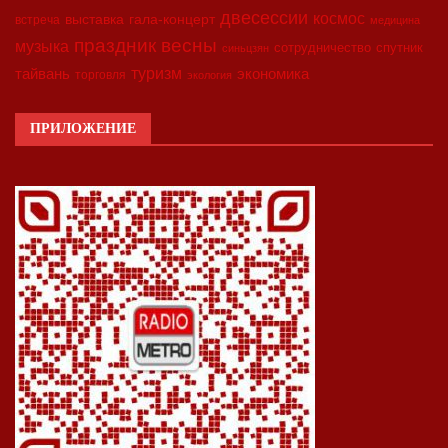
двесессии
космос
выставка
гала-концерт
встреча
медицина
праздник весны
музыка
сотрудничество
спутник
синьцзян
туризм
экономика
тайвань
торговля
экология
ПРИЛОЖЕНИЕ