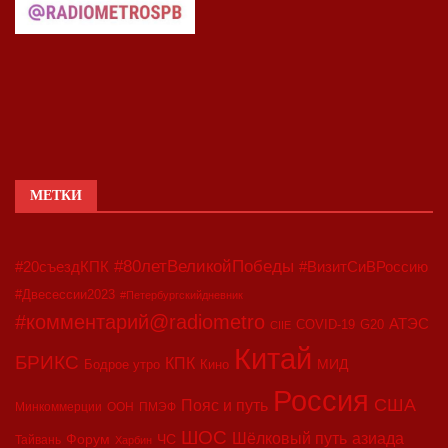
МЕТКИ
#80летВеликойПобеды
#20съездКПК
#ВизитСиВРоссию
#Двесессии2023
#Петербургскийдневник
#комментарий@radiometro
АТЭС
COVID-19
G20
CIIE
Китай
БРИКС
КПК
МИД
Бодрое утро
Кино
Россия
США
Пояс и путь
Минкоммерции
ООН
ПМЭФ
ШОС
азиада
Шёлковый путь
Форум
ЧС
Тайвань
Харбин