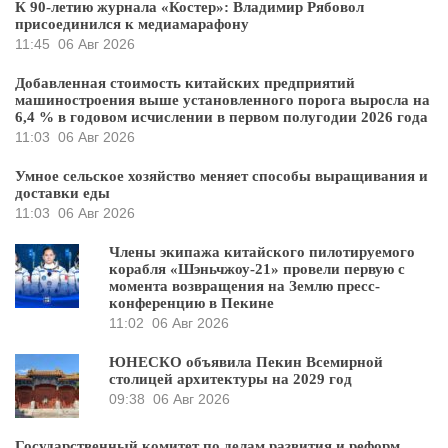
К 90-летию журнала «Костер»: Владимир Рябовол
присоединился к медиамарафону
11:45
06 Авг 2026
Добавленная стоимость китайских предприятий
машиностроения выше установленного порога выросла на
6,4 % в годовом исчислении в первом полугодии 2026 года
11:03
06 Авг 2026
Умное сельское хозяйство меняет способы выращивания и
доставки еды
11:03
06 Авг 2026
Члены экипажа китайского пилотируемого
корабля «Шэньчжоу-21» провели первую с
момента возвращения на Землю пресс-
конференцию в Пекине
11:02
06 Авг 2026
ЮНЕСКО объявила Пекин Всемирной
столицей архитектуры на 2029 год
09:38
06 Авг 2026
Государственный комитет по делам развития и реформ