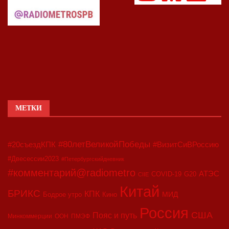
МЕТКИ
#80летВеликойПобеды
#20съездКПК
#ВизитСиВРоссию
#Двесессии2023
#Петербургскийдневник
#комментарий@radiometro
АТЭС
COVID-19
G20
CIIE
Китай
БРИКС
КПК
МИД
Бодрое утро
Кино
Россия
США
Пояс и путь
Минкоммерции
ООН
ПМЭФ