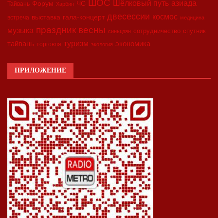
ШОС
азиада
Шёлковый путь
Форум
ЧС
Тайвань
Харбин
двесессии
космос
выставка
гала-концерт
встреча
медицина
праздник весны
музыка
сотрудничество
спутник
синьцзян
туризм
экономика
тайвань
торговля
экология
ПРИЛОЖЕНИЕ