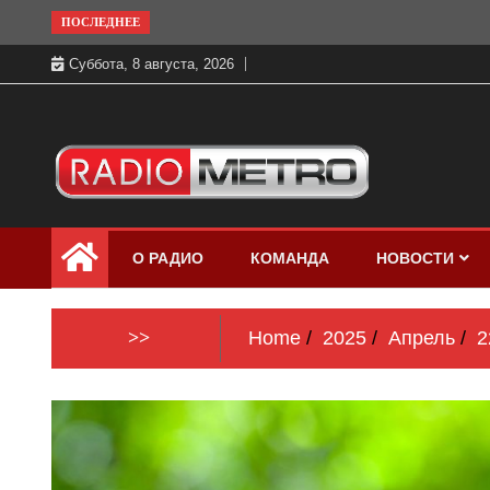
Skip
ПОСЛЕДНЕЕ
to
Суббота, 8 августа, 2026
content
Слушать онлайн и на 102.4 FM
Радио МЕТРО
бесплатно в хорошем качестве Санкт-
О РАДИО
КОМАНДА
НОВОСТИ
Петербург и Россия
>>
Home
2025
Апрель
2