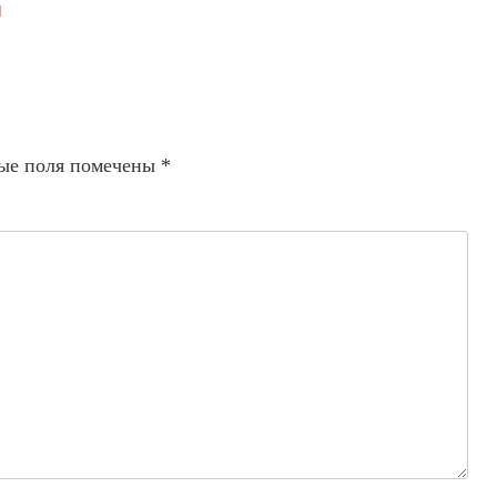
я
ые поля помечены
*