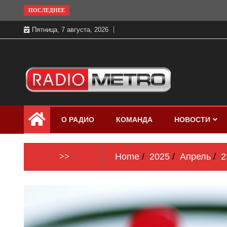
Skip
ПОСЛЕДНЕЕ
to
Пятница, 7 августа, 2026
content
Слушать онлайн и на 102.4 FM
Радио МЕТРО
бесплатно в хорошем качестве Санкт-
О РАДИО
КОМАНДА
НОВОСТИ
Петербург и Россия
>>
Home
2025
Апрель
2