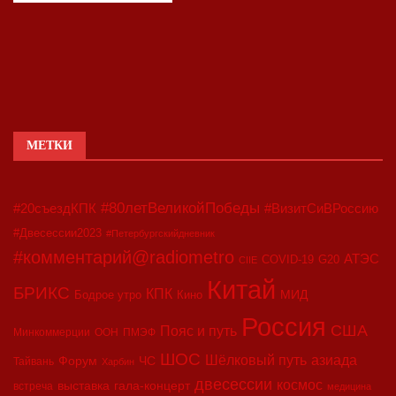
МЕТКИ
#80летВеликойПобеды
#20съездКПК
#ВизитСиВРоссию
#Двесессии2023
#Петербургскийдневник
#комментарий@radiometro
АТЭС
COVID-19
G20
CIIE
Китай
БРИКС
КПК
МИД
Бодрое утро
Кино
Россия
США
Пояс и путь
Минкоммерции
ООН
ПМЭФ
ШОС
азиада
Шёлковый путь
Форум
ЧС
Тайвань
Харбин
двесессии
космос
выставка
гала-концерт
встреча
медицина