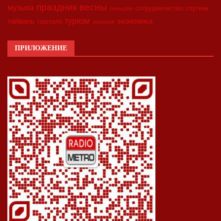
праздник весны
музыка
сотрудничество
спутник
синьцзян
туризм
экономика
тайвань
торговля
экология
ПРИЛОЖЕНИЕ