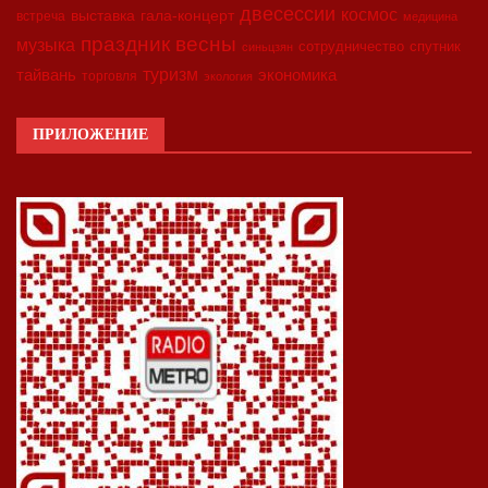
двесессии
космос
выставка
гала-концерт
встреча
медицина
праздник весны
музыка
сотрудничество
спутник
синьцзян
туризм
экономика
тайвань
торговля
экология
ПРИЛОЖЕНИЕ