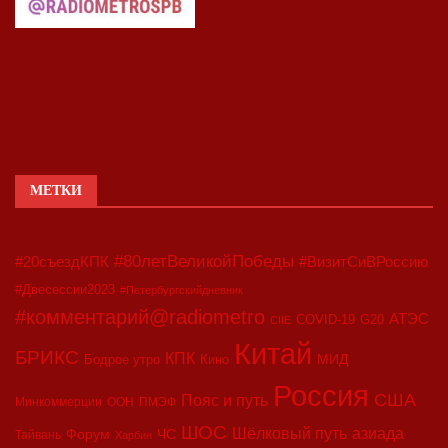
МЕТКИ
#80летВеликойПобеды
#20съездКПК
#ВизитСиВРоссию
#Двесессии2023
#Петербургскийдневник
#комментарий@radiometro
АТЭС
COVID-19
G20
CIIE
Китай
БРИКС
КПК
МИД
Бодрое утро
Кино
Россия
США
Пояс и путь
Минкоммерции
ООН
ПМЭФ
ШОС
азиада
Шёлковый путь
Форум
ЧС
Тайвань
Харбин