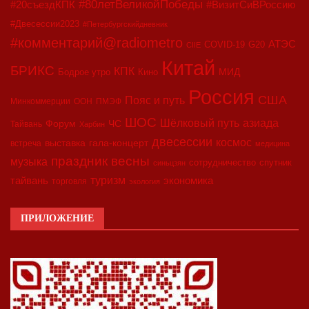
#80летВеликойПобеды
#20съездКПК
#ВизитСиВРоссию
#Двесессии2023
#Петербургскийдневник
#комментарий@radiometro
АТЭС
COVID-19
G20
CIIE
Китай
БРИКС
КПК
МИД
Бодрое утро
Кино
Россия
США
Пояс и путь
Минкоммерции
ООН
ПМЭФ
ШОС
азиада
Шёлковый путь
Форум
ЧС
Тайвань
Харбин
двесессии
космос
выставка
гала-концерт
встреча
медицина
праздник весны
музыка
сотрудничество
спутник
синьцзян
туризм
экономика
тайвань
торговля
экология
ПРИЛОЖЕНИЕ