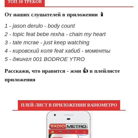
ТОП 10 ТРЕКОВ
От наших слушателей в приложении 📱
1 - jason derulo - body count
2 - topic feat bebe rexha - chain my heart
3 - tate mcrae - just keep watching
4 - кировский коля feat хабиб - моменты
5 - джингл 001 BODROE YTRO
Расскажи, что нравится - жми 👍 в плейлисте
приложения
ПЛЕЙ-ЛИСТ В ПРИЛОЖЕНИИ RADIOМЕТРО