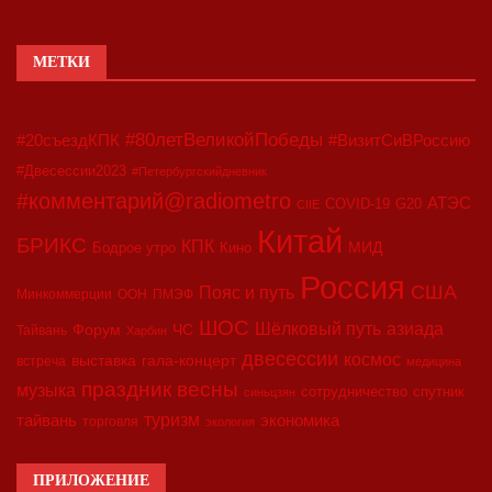
МЕТКИ
#80летВеликойПобеды
#20съездКПК
#ВизитСиВРоссию
#Двесессии2023
#Петербургскийдневник
#комментарий@radiometro
АТЭС
COVID-19
G20
CIIE
Китай
БРИКС
КПК
МИД
Бодрое утро
Кино
Россия
США
Пояс и путь
Минкоммерции
ООН
ПМЭФ
ШОС
азиада
Шёлковый путь
Форум
ЧС
Тайвань
Харбин
двесессии
космос
выставка
гала-концерт
встреча
медицина
праздник весны
музыка
сотрудничество
спутник
синьцзян
туризм
экономика
тайвань
торговля
экология
ПРИЛОЖЕНИЕ