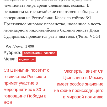
чемпионата мира среди смешанных команд. В
решающем матче китайские спортсмены обыграли
соперников из Республики Корея со счётом 3:1.
Престижное мировое первенство, названное в честь
легендарного индонезийского бадминтониста Дика
Судирмана, проводится раз в два года. (Фото: VCG)
Post Views:
1 696
Рубрика:
РОССИЯ-КИТАЙ: ГЛАВНОЕ
Метки:
БАДМИНТОН
Си Цзиньпин посетит с
Эксперты: визит Си
госвизитом Россию и
Цзиньпина в Москву
примет участие в
имеет особое значение
мероприятиях к 80-й
на фоне происходящего
годовщине Победы в
в мировой политике
ВОВ