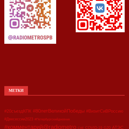
МЕТКИ
#80летВеликойПобеды
#20съездКПК
#ВизитСиВРоссию
#Двесессии2023
#Петербургскийдневник
#комментарий@radiometro
АТЭС
COVID-19
G20
CIIE