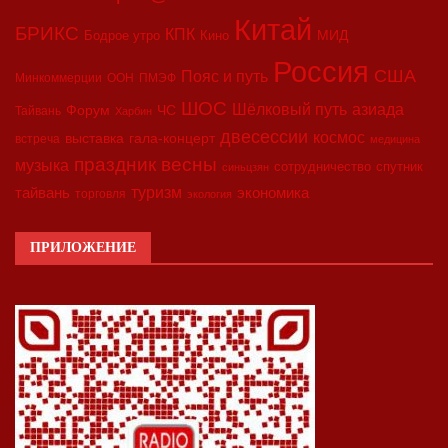
Китай
БРИКС
КПК
МИД
Бодрое утро
Кино
Россия
США
Пояс и путь
Минкоммерции
ООН
ПМЭФ
ШОС
азиада
Шёлковый путь
Форум
ЧС
Тайвань
Харбин
двесессии
космос
выставка
гала-концерт
встреча
медицина
праздник весны
музыка
сотрудничество
спутник
синьцзян
туризм
экономика
тайвань
торговля
экология
ПРИЛОЖЕНИЕ