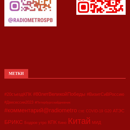
МЕТКИ
#80летВеликойПобеды
#20съездКПК
#ВизитСиВРоссию
#Двесессии2023
#Петербургскийдневник
#комментарий@radiometro
АТЭС
COVID-19
G20
CIIE
Китай
БРИКС
КПК
МИД
Бодрое утро
Кино