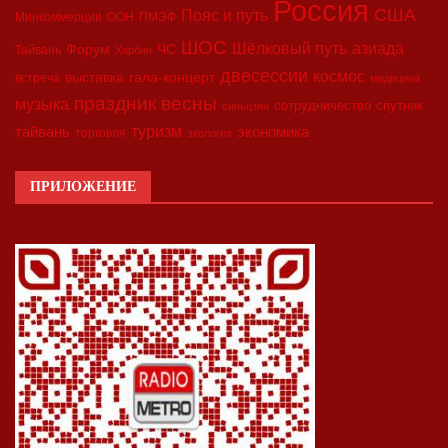
Россия
США
Пояс и путь
Минкоммерции
ООН
ПМЭФ
ШОС
азиада
Шёлковый путь
Форум
ЧС
Тайвань
Харбин
двесессии
космос
выставка
гала-концерт
встреча
медицина
праздник весны
музыка
сотрудничество
спутник
синьцзян
туризм
экономика
тайвань
торговля
экология
ПРИЛОЖЕНИЕ