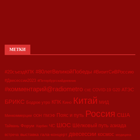
МЕТКИ
#80летВеликойПобеды
#20съездКПК
#ВизитСиВРоссию
#Двесессии2023
#Петербургскийдневник
#комментарий@radiometro
АТЭС
COVID-19
G20
CIIE
Китай
БРИКС
КПК
МИД
Бодрое утро
Кино
Россия
США
Пояс и путь
Минкоммерции
ООН
ПМЭФ
ШОС
азиада
Шёлковый путь
Форум
ЧС
Тайвань
Харбин
двесессии
космос
выставка
гала-концерт
встреча
медицина