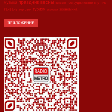
праздник весны
музыка
сотрудничество
спутник
синьцзян
туризм
экономика
тайвань
торговля
экология
ПРИЛОЖЕНИЕ