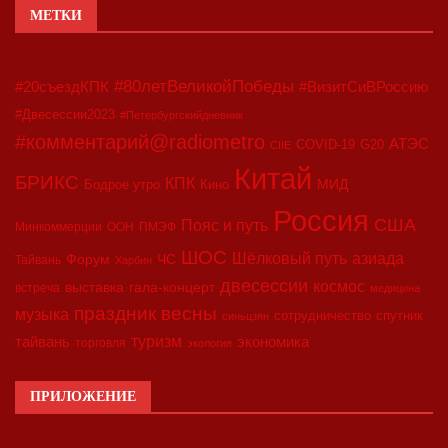
МЕТКИ
#80летВеликойПобеды
#20съездКПК
#ВизитСиВРоссию
#Двесессии2023
#Петербургскийдневник
#комментарий@radiometro
АТЭС
COVID-19
G20
CIIE
Китай
БРИКС
КПК
МИД
Бодрое утро
Кино
Россия
США
Пояс и путь
Минкоммерции
ООН
ПМЭФ
ШОС
азиада
Шёлковый путь
Форум
ЧС
Тайвань
Харбин
двесессии
космос
выставка
гала-концерт
встреча
медицина
праздник весны
музыка
сотрудничество
спутник
синьцзян
туризм
экономика
тайвань
торговля
экология
ПРИЛОЖЕНИЕ