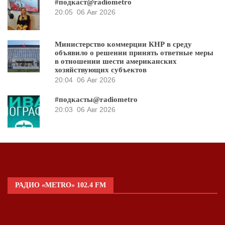
#подкаст@radiometro
20:05
06 Авг 2026
Министерство коммерции КНР в среду
объявило о решении принять ответные меры
в отношении шести американских
хозяйствующих субъектов
20:04
06 Авг 2026
#подкасты@radiometro
20:03
06 Авг 2026
РАДИО «METRO» 102.4 FM