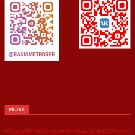
МЕТКИ
#80летВеликойПобеды
#20съездКПК
#ВизитСиВРоссию