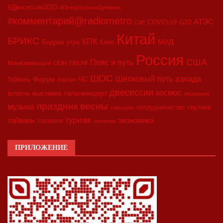
#Двесессии2023
#Петербургскийдневник
#комментарий@radiometro
АТЭС
COVID-19
G20
CIIE
Китай
БРИКС
КПК
МИД
Бодрое утро
Кино
Россия
США
Пояс и путь
Минкоммерции
ООН
ПМЭФ
ШОС
азиада
Шёлковый путь
Форум
ЧС
Тайвань
Харбин
двесессии
космос
выставка
гала-концерт
встреча
медицина
праздник весны
музыка
сотрудничество
спутник
синьцзян
туризм
экономика
тайвань
торговля
экология
ПРИЛОЖЕНИЕ