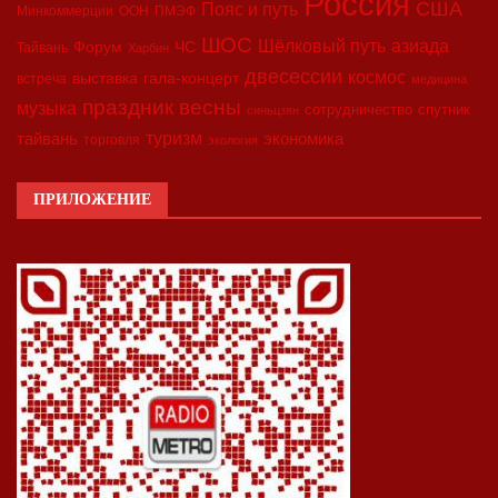
Россия
США
Пояс и путь
Минкоммерции
ООН
ПМЭФ
ШОС
азиада
Шёлковый путь
Форум
ЧС
Тайвань
Харбин
двесессии
космос
выставка
гала-концерт
встреча
медицина
праздник весны
музыка
сотрудничество
спутник
синьцзян
туризм
экономика
тайвань
торговля
экология
ПРИЛОЖЕНИЕ