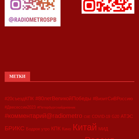
МЕТКИ
#80летВеликойПобеды
#20съездКПК
#ВизитСиВРоссию
#Двесессии2023
#Петербургскийдневник
#комментарий@radiometro
АТЭС
COVID-19
G20
CIIE
Китай
БРИКС
КПК
МИД
Бодрое утро
Кино