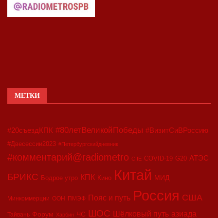
МЕТКИ
#80летВеликойПобеды
#20съездКПК
#ВизитСиВРоссию
#Двесессии2023
#Петербургскийдневник
#комментарий@radiometro
АТЭС
COVID-19
G20
CIIE
Китай
БРИКС
КПК
МИД
Бодрое утро
Кино
Россия
США
Пояс и путь
Минкоммерции
ООН
ПМЭФ
ШОС
азиада
Шёлковый путь
Форум
ЧС
Тайвань
Харбин