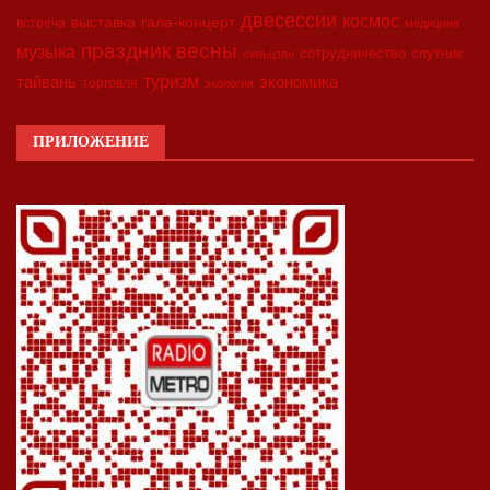
двесессии
космос
выставка
гала-концерт
встреча
медицина
праздник весны
музыка
сотрудничество
спутник
синьцзян
туризм
экономика
тайвань
торговля
экология
ПРИЛОЖЕНИЕ