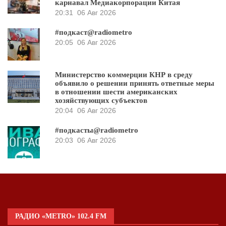
карнавал Медиакорпорации Китая
20:31
06 Авг 2026
#подкаст@radiometro
20:05
06 Авг 2026
Министерство коммерции КНР в среду
объявило о решении принять ответные меры
в отношении шести американских
хозяйствующих субъектов
20:04
06 Авг 2026
#подкасты@radiometro
20:03
06 Авг 2026
РАДИО «METRO» 102.4 FM