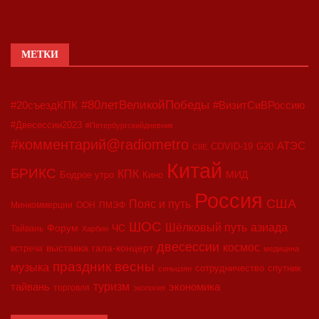
МЕТКИ
#80летВеликойПобеды
#20съездКПК
#ВизитСиВРоссию
#Двесессии2023
#Петербургскийдневник
#комментарий@radiometro
АТЭС
COVID-19
G20
CIIE
Китай
БРИКС
КПК
МИД
Бодрое утро
Кино
Россия
США
Пояс и путь
Минкоммерции
ООН
ПМЭФ
ШОС
азиада
Шёлковый путь
Форум
ЧС
Тайвань
Харбин
двесессии
космос
выставка
гала-концерт
встреча
медицина
праздник весны
музыка
сотрудничество
спутник
синьцзян
туризм
экономика
тайвань
торговля
экология