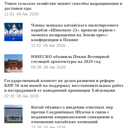
Умное сельское хозяйство меняет способы выращивания и
доставки еды
11:03
06 Авг 2026
Члены экипажа китайского пилотируемого
корабля «Шэньчжоу-21» провели первую с
момента возвращения на Землю пресс-
конференцию в Пекине
11:02
06 Авг 2026
ЮНЕСКО объявила Пекин Всемирной
столицей архитектуры на 2029 год
09:38
06 Авг 2026
Государственный комитет по делам развития и реформ
КНР 50 млн юаней на поддержку восстановительных работ
в пострадавшей от наводнений провинции Хэйлунцзян
22:39
05 Авг 2026
Китай объявил о введении ответных мер
против Соединённых Штатов в связи с
недавними американскими санкциями в
отношении китайских компаний
22:38
05 Авг 2026