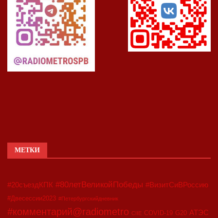
МЕТКИ
#80летВеликойПобеды
#20съездКПК
#ВизитСиВРоссию
#Двесессии2023
#Петербургскийдневник
#комментарий@radiometro
АТЭС
COVID-19
G20
CIIE