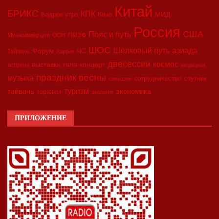
Китай
БРИКС
КПК
МИД
Бодрое утро
Кино
Россия
США
Пояс и путь
Минкоммерции
ООН
ПМЭФ
ШОС
азиада
Шёлковый путь
Форум
ЧС
Тайвань
Харбин
двесессии
космос
выставка
гала-концерт
встреча
медицина
праздник весны
музыка
сотрудничество
спутник
синьцзян
туризм
экономика
тайвань
торговля
экология
ПРИЛОЖЕНИЕ