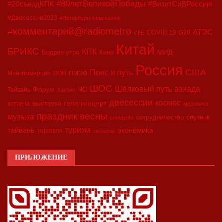
#80летВеликойПобеды
#20съездКПК
#ВизитСиВРоссию
#Двесессии2023
#Петербургскийдневник
#комментарий@radiometro
АТЭС
COVID-19
G20
CIIE
Китай
БРИКС
КПК
МИД
Бодрое утро
Кино
Россия
США
Пояс и путь
Минкоммерции
ООН
ПМЭФ
ШОС
азиада
Шёлковый путь
Форум
ЧС
Тайвань
Харбин
двесессии
космос
выставка
гала-концерт
встреча
медицина
праздник весны
музыка
сотрудничество
спутник
синьцзян
туризм
экономика
тайвань
торговля
экология
ПРИЛОЖЕНИЕ