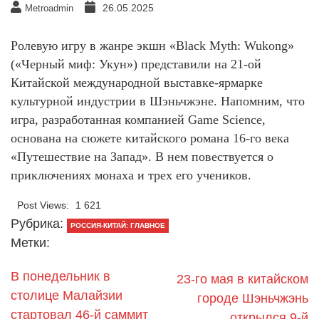
26.05.2025
Metroadmin
Ролевую игру в жанре экшн «Black Myth: Wukong»
(«Черный миф: Укун») представили на 21-ой
Китайской международной выставке-ярмарке
культурной индустрии в Шэньчжэне. Напомним, что
игра, разработанная компанией Game Science,
основана на сюжете китайского романа 16-го века
«Путешествие на Запад». В нем повествуется о
приключениях монаха и трех его учеников.
Post Views:
1 621
Рубрика:
РОССИЯ-КИТАЙ: ГЛАВНОЕ
Метки:
В понедельник в
23-го мая в китайском
столице Малайзии
городе Шэньчжэнь
стартовал 46-й саммит
открылся 9-й