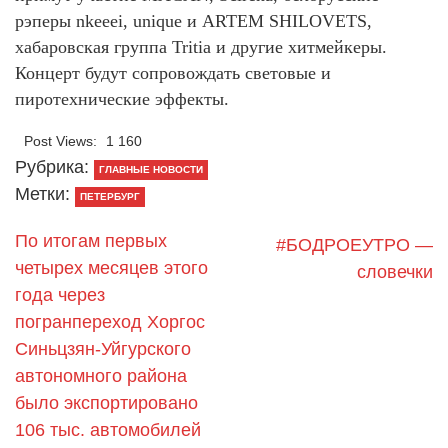
рэперы nkeeei, unique и ARTEM SHILOVETS,
хабаровская группа Tritia и другие хитмейкеры.
Концерт будут сопровождать световые и
пиротехнические эффекты.
Post Views:
1 160
Рубрика:
ГЛАВНЫЕ НОВОСТИ
Метки:
ПЕТЕРБУРГ
По итогам первых
#БОДРОЕУТРО —
четырех месяцев этого
словечки
года через
погранпереход Хоргос
Синьцзян-Уйгурского
автономного района
было экспортировано
106 тыс. автомобилей