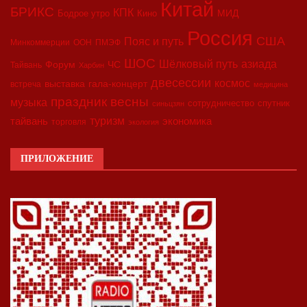
Китай
БРИКС
КПК
МИД
Бодрое утро
Кино
Россия
США
Пояс и путь
Минкоммерции
ООН
ПМЭФ
ШОС
азиада
Шёлковый путь
Форум
ЧС
Тайвань
Харбин
двесессии
космос
выставка
гала-концерт
встреча
медицина
праздник весны
музыка
сотрудничество
спутник
синьцзян
туризм
экономика
тайвань
торговля
экология
ПРИЛОЖЕНИЕ