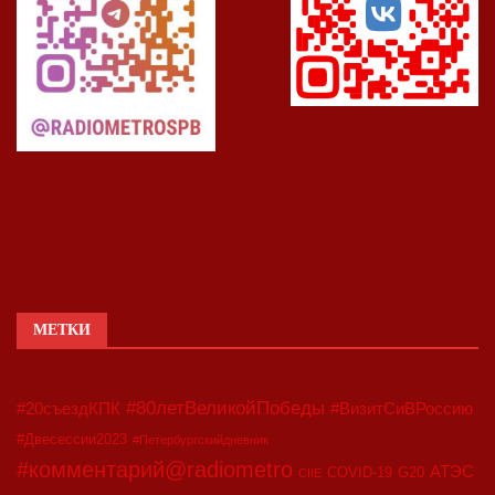
МЕТКИ
#80летВеликойПобеды
#20съездКПК
#ВизитСиВРоссию
#Двесессии2023
#Петербургскийдневник
#комментарий@radiometro
АТЭС
COVID-19
G20
CIIE