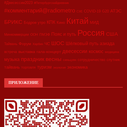
#Двесессии2023
#Петербургскийдневник
#комментарий@radiometro
АТЭС
COVID-19
G20
CIIE
Китай
БРИКС
КПК
МИД
Бодрое утро
Кино
Россия
США
Пояс и путь
Минкоммерции
ООН
ПМЭФ
ШОС
азиада
Шёлковый путь
Форум
ЧС
Тайвань
Харбин
двесессии
космос
выставка
гала-концерт
встреча
медицина
праздник весны
музыка
сотрудничество
спутник
синьцзян
туризм
экономика
тайвань
торговля
экология
ПРИЛОЖЕНИЕ