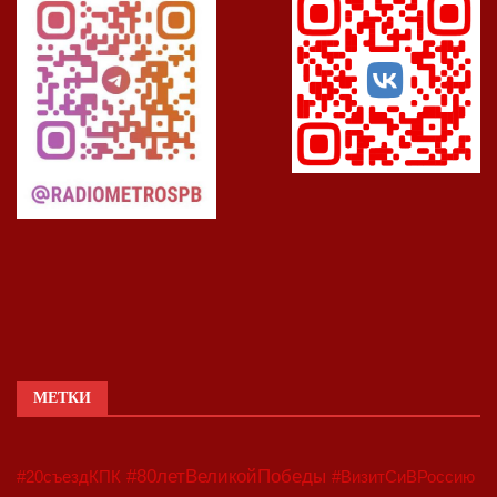
МЕТКИ
#80летВеликойПобеды
#20съездКПК
#ВизитСиВРоссию