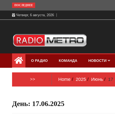
Skip
ПОСЛЕДНЕЕ
to
Четверг, 6 августа, 2026
content
Слушать онлайн и на 102.4 FM
Радио МЕТРО
бесплатно в хорошем качестве Санкт-
О РАДИО
КОМАНДА
НОВОСТИ
Петербург и Россия
>>
Home
2025
Июнь
17
День:
17.06.2025