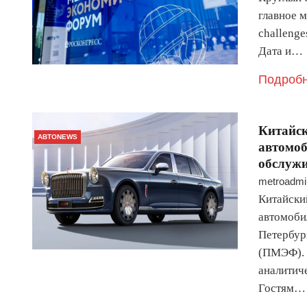
главное 
challenges
Дата и…
Подробн
Китайск
АВТОNEWS
автомоб
обслуж
metroadmi
Китайски
автомоби
Петербур
(ПМЭФ). 
аналитич
Гостям…