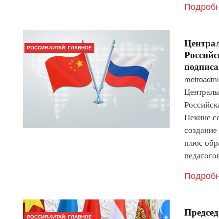
Подробн
Централ
РОССИЯ-КИТАЙ: ГЛАВНОЕ
Российс
подписа
metroadmi
Централь
Российск
Пекине с
создание
плюс обр
педагог
Подробн
Председ
РОССИЯ-КИТАЙ: ГЛАВНОЕ