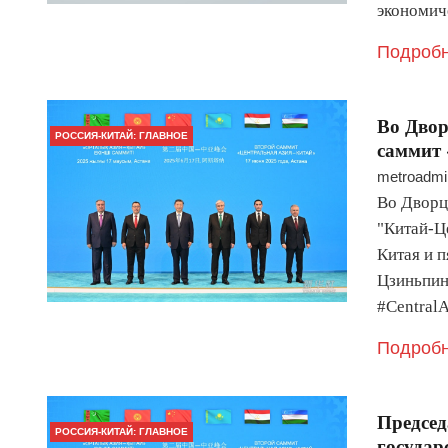
экономи
Подробн
Во Двор
РОССИЯ-КИТАЙ: ГЛАВНОЕ
саммит 
metroadmi
Во Дворц
"Китай-Ц
Китая и 
Цзиньпин
#Central
Подробн
Председ
РОССИЯ-КИТАЙ: ГЛАВНОЕ
государ