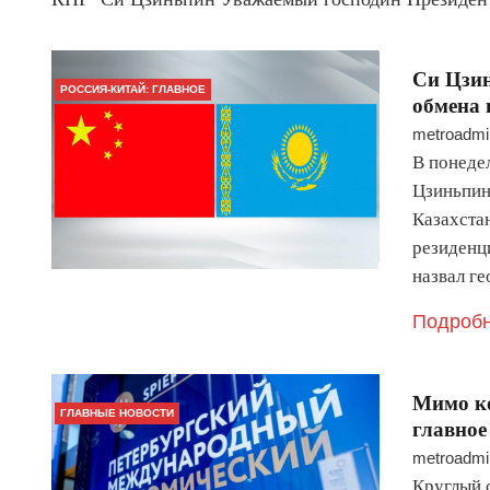
Си Цзин
РОССИЯ-КИТАЙ: ГЛАВНОЕ
обмена
metroadmi
В понеде
Цзиньпина
Казахста
резиденц
назвал г
Подробн
Мимо ко
ГЛАВНЫЕ НОВОСТИ
главное
metroadmi
Круглый 