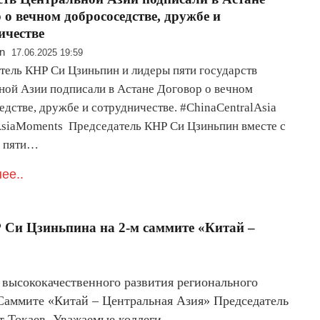
 о вечном добрососедстве, дружбе и
ичестве
n
17.06.2025 19:59
тель КНР Си Цзиньпин и лидеры пяти государств
ной Азии подписали в Астане Договор о вечном
едстве, дружбе и сотрудничестве. #ChinaCentralAsia
AsiaMoments Председатель КНР Си Цзиньпин вместе с
и пяти…
ее..
 Си Цзиньпина на 2-м саммите «Китай –
 высококачественного развития регионального
Саммите «Китай – Центральная Азия» Председатель
 Токаев, Уважаемые коллеги,…