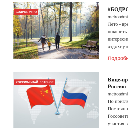
#БОДР
БОДРОЕ УТРО
metroadmi
Лето - вр
покорить
интересно
отдохнут
Подробн
Вице-пр
РОССИЯ-КИТАЙ: ГЛАВНОЕ
Россию
metroadmi
По пригл
Постоянн
Госсовет
участия 