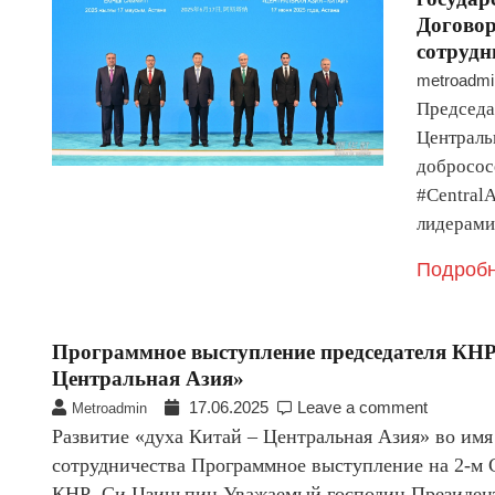
Договор
сотрудн
metroadmi
Председа
Централь
добросос
#Central
лидерам
Подробн
Программное выступление председателя КНР
Центральная Азия»
17.06.2025
Leave a comment
Metroadmin
Развитие «духа Китай – Центральная Азия» во имя
сотрудничества Программное выступление на 2-м 
КНР Си Цзиньпин Уважаемый господин Президент