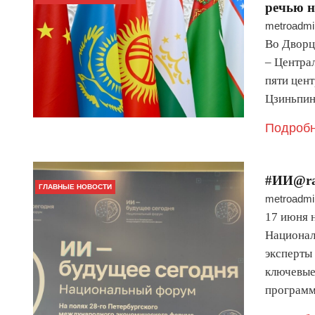
речью н
metroadmi
Во Дворц
– Центра
пяти цен
Цзиньпин
Подробн
#ИИ@ra
ГЛАВНЫЕ НОВОСТИ
metroadmi
17 июня 
Национал
эксперты 
ключевые
програм