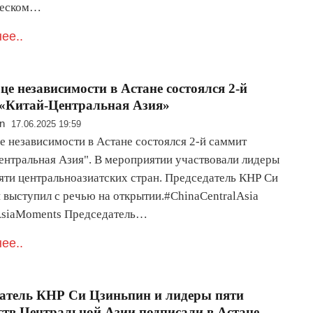
ческом…
ее..
це независимости в Астане состоялся 2-й
«Китай-Центральная Азия»
n
17.06.2025 19:59
е независимости в Астане состоялся 2-й саммит
ентральная Азия". В мероприятии участвовали лидеры
пяти центральноазиатских стран. Председатель КНР Си
 выступил с речью на открытии.#ChinaCentralAsia
AsiaMoments Председатель…
ее..
атель КНР Си Цзиньпин и лидеры пяти
ств Центральной Азии подписали в Астане