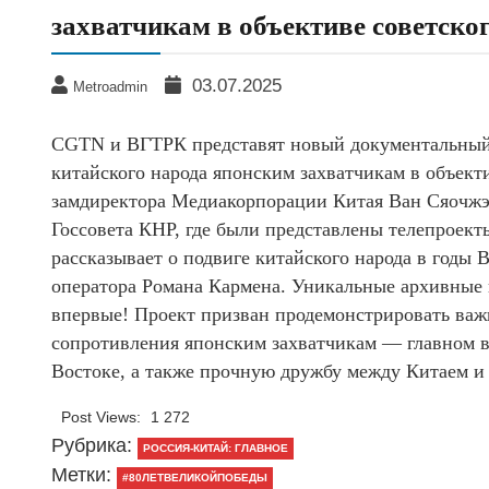
захватчикам в объективе советско
03.07.2025
Metroadmin
CGTN и ВГТРК представят новый документальный 
китайского народа японским захватчикам в объекти
замдиректора Медиакорпорации Китая Ван Сяочжэ
Госсовета КНР, где были представлены телепроек
рассказывает о подвиге китайского народа в годы
оператора Романа Кармена. Уникальные архивные к
впервые! Проект призван продемонстрировать важ
сопротивления японским захватчикам — главном 
Востоке, а также прочную дружбу между Китаем и
Post Views:
1 272
Рубрика:
РОССИЯ-КИТАЙ: ГЛАВНОЕ
Метки:
#80ЛЕТВЕЛИКОЙПОБЕДЫ