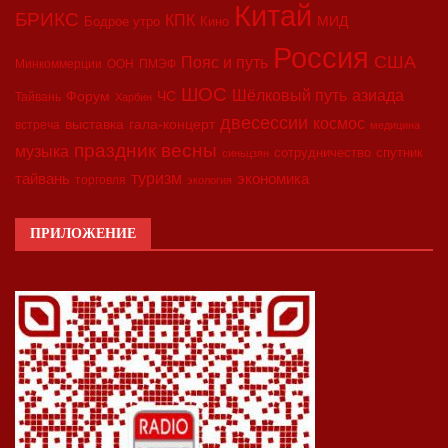
Китай
БРИКС
КПК
МИД
Бодрое утро
Кино
Россия
США
Пояс и путь
Минкоммерции
ООН
ПМЭФ
ШОС
азиада
Шёлковый путь
Форум
ЧС
Тайвань
Харбин
двесессии
космос
выставка
гала-концерт
встреча
медицина
праздник весны
музыка
сотрудничество
спутник
синьцзян
туризм
экономика
тайвань
торговля
экология
ПРИЛОЖЕНИЕ