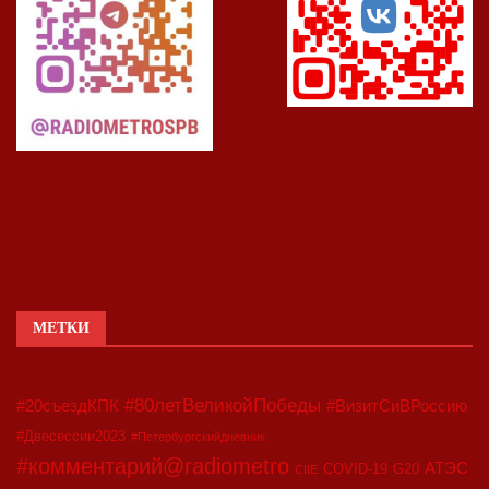
МЕТКИ
#80летВеликойПобеды
#20съездКПК
#ВизитСиВРоссию
#Двесессии2023
#Петербургскийдневник
#комментарий@radiometro
АТЭС
COVID-19
G20
CIIE