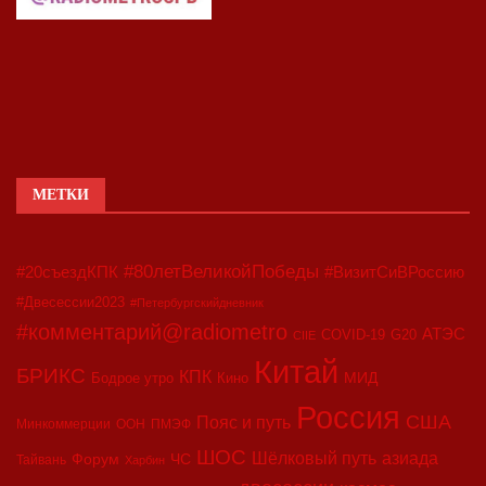
МЕТКИ
#80летВеликойПобеды
#20съездКПК
#ВизитСиВРоссию
#Двесессии2023
#Петербургскийдневник
#комментарий@radiometro
АТЭС
COVID-19
G20
CIIE
Китай
БРИКС
КПК
МИД
Бодрое утро
Кино
Россия
США
Пояс и путь
Минкоммерции
ООН
ПМЭФ
ШОС
азиада
Шёлковый путь
Форум
ЧС
Тайвань
Харбин