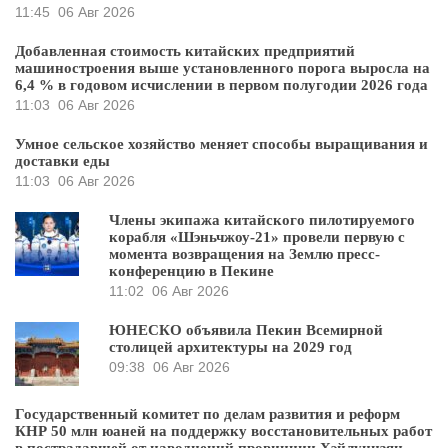
11:45
06 Авг 2026
Добавленная стоимость китайских предприятий
машиностроения выше установленного порога выросла на
6,4 % в годовом исчислении в первом полугодии 2026 года
11:03
06 Авг 2026
Умное сельское хозяйство меняет способы выращивания и
доставки еды
11:03
06 Авг 2026
Члены экипажа китайского пилотируемого
корабля «Шэньчжоу-21» провели первую с
момента возвращения на Землю пресс-
конференцию в Пекине
11:02
06 Авг 2026
ЮНЕСКО объявила Пекин Всемирной
столицей архитектуры на 2029 год
09:38
06 Авг 2026
Государственный комитет по делам развития и реформ
КНР 50 млн юаней на поддержку восстановительных работ
в пострадавшей от наводнений провинции Хэйлунцзян