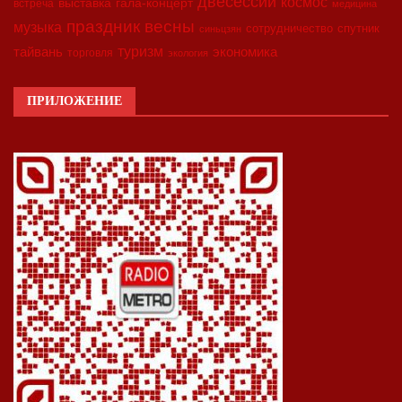
двесессии
космос
выставка
гала-концерт
встреча
медицина
праздник весны
музыка
сотрудничество
спутник
синьцзян
туризм
экономика
тайвань
торговля
экология
ПРИЛОЖЕНИЕ