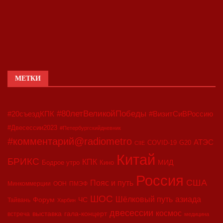
МЕТКИ
#80летВеликойПобеды
#20съездКПК
#ВизитСиВРоссию
#Двесессии2023
#Петербургскийдневник
#комментарий@radiometro
АТЭС
COVID-19
G20
CIIE
Китай
БРИКС
КПК
МИД
Бодрое утро
Кино
Россия
США
Пояс и путь
Минкоммерции
ООН
ПМЭФ
ШОС
азиада
Шёлковый путь
Форум
ЧС
Тайвань
Харбин
двесессии
космос
выставка
гала-концерт
встреча
медицина