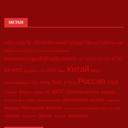
МЕТКИ
#80летВеликойПобеды
#20съездКПК
#ВизитСиВРоссию
#Двесессии2023
#Петербургскийдневник
#комментарий@radiometro
АТЭС
COVID-19
G20
CIIE
Китай
БРИКС
КПК
МИД
Бодрое утро
Кино
Россия
США
Пояс и путь
Минкоммерции
ООН
ПМЭФ
ШОС
азиада
Шёлковый путь
Форум
ЧС
Тайвань
Харбин
двесессии
космос
выставка
гала-концерт
встреча
медицина
праздник весны
музыка
сотрудничество
спутник
синьцзян
туризм
экономика
тайвань
торговля
экология