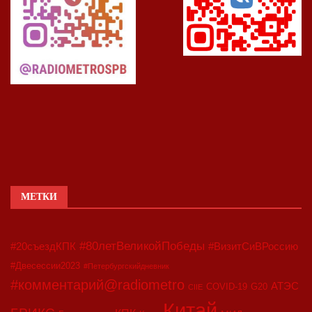
МЕТКИ
#80летВеликойПобеды
#20съездКПК
#ВизитСиВРоссию
#Двесессии2023
#Петербургскийдневник
#комментарий@radiometro
АТЭС
COVID-19
G20
CIIE
Китай