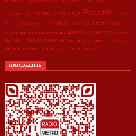
БРИКС
КПК
МИД
Бодрое утро
Кино
Россия
США
Пояс и путь
Минкоммерции
ООН
ПМЭФ
ШОС
азиада
Шёлковый путь
Форум
ЧС
Тайвань
Харбин
двесессии
космос
выставка
гала-концерт
встреча
медицина
праздник весны
музыка
сотрудничество
спутник
синьцзян
туризм
экономика
тайвань
торговля
экология
ПРИЛОЖЕНИЕ