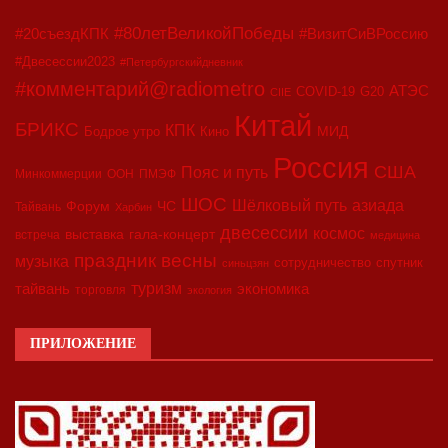
#80летВеликойПобеды
#20съездКПК
#ВизитСиВРоссию
#Двесессии2023
#Петербургскийдневник
#комментарий@radiometro
АТЭС
COVID-19
G20
CIIE
Китай
БРИКС
КПК
МИД
Бодрое утро
Кино
Россия
США
Пояс и путь
Минкоммерции
ООН
ПМЭФ
ШОС
азиада
Шёлковый путь
Форум
ЧС
Тайвань
Харбин
двесессии
космос
выставка
гала-концерт
встреча
медицина
праздник весны
музыка
сотрудничество
спутник
синьцзян
туризм
экономика
тайвань
торговля
экология
ПРИЛОЖЕНИЕ