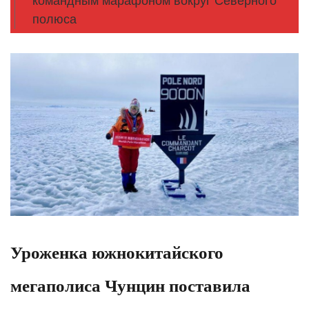
командным марафоном вокруг Северного
полюса
Уроженка южнокитайского
мегаполиса Чунцин поставила