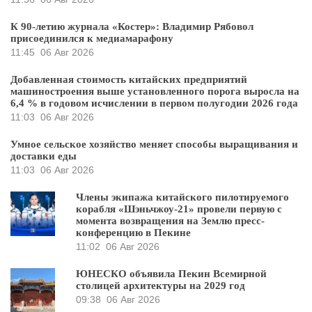
К 90-летию журнала «Костер»: Владимир Рябовол
присоединился к медиамарафону
11:45
06 Авг 2026
Добавленная стоимость китайских предприятий
машиностроения выше установленного порога выросла на
6,4 % в годовом исчислении в первом полугодии 2026 года
11:03
06 Авг 2026
Умное сельское хозяйство меняет способы выращивания и
доставки еды
11:03
06 Авг 2026
Члены экипажа китайского пилотируемого
корабля «Шэньчжоу-21» провели первую с
момента возвращения на Землю пресс-
конференцию в Пекине
11:02
06 Авг 2026
ЮНЕСКО объявила Пекин Всемирной
столицей архитектуры на 2029 год
09:38
06 Авг 2026