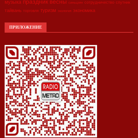
праздник весны
музыка
сотрудничество
спутник
синьцзян
туризм
экономика
тайвань
торговля
экология
ПРИЛОЖЕНИЕ