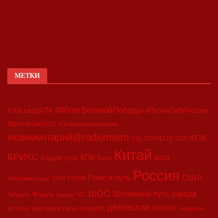
МЕТКИ
#80летВеликойПобеды
#20съездКПК
#ВизитСиВРоссию
#Двесессии2023
#Петербургскийдневник
#комментарий@radiometro
АТЭС
COVID-19
G20
CIIE
Китай
БРИКС
КПК
МИД
Бодрое утро
Кино
Россия
США
Пояс и путь
Минкоммерции
ООН
ПМЭФ
ШОС
азиада
Шёлковый путь
Форум
ЧС
Тайвань
Харбин
двесессии
космос
выставка
гала-концерт
встреча
медицина